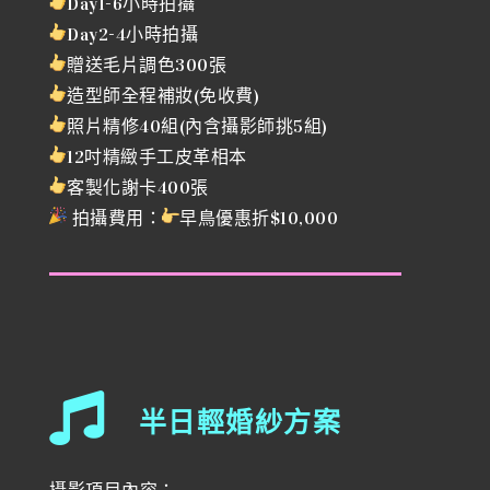
Day1-6小時拍攝
Day2-4小時拍攝
贈送毛片調色300張
造型師全程補妝(免收費)
照片精修40組(內含攝影師挑5組)
12吋精緻手工皮革
相
本
客製化謝卡400張
拍攝費用：
早鳥優惠折$10,000
半日輕婚紗方案