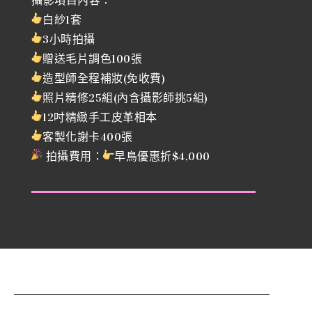
攝影項目內容：
白紗1套
3小時拍攝
贈送毛片調色100張
造型師全程補妝(免收費)
照片精修25組(內含攝影師挑5組)
12吋精緻手工皮革
相
本
客製化謝卡400張
拍攝費用：
早鳥優惠折$4,000