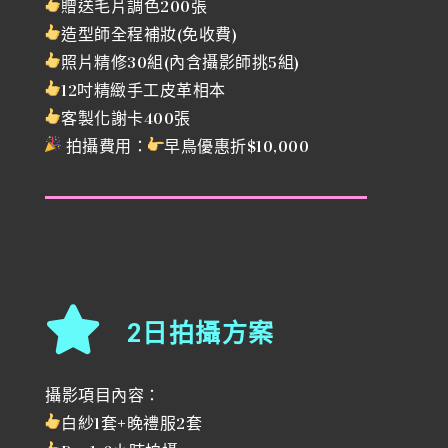
贈送毛片調色200張
造型師全程補妝(免收費)
照片精修30組(內含攝影師挑5組)
12吋精緻手工皮革相本
客製化謝卡400張
拍攝費用：
早鳥優惠折$10,000
2日拍攝方案
攝影項目內容：
白紗1套+晚禮服2套