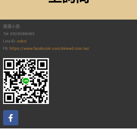
婚攝小凱
Tel: 0928588985
Line ID:
cckcr
FB:
https://www.facebook.com/kkwed.com.tw/