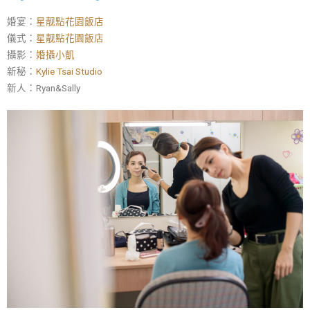
婚宴：
星靓點花園飯店
儀式：
星靓點花園飯店
攝影：
婚攝小凱
新秘：
Kylie Tsai Studio
新人：Ryan&Sally