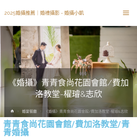
2025婚攝推薦｜婚禮攝影 - 婚攝小凱
《婚攝》青青食尚花園會館/費加
洛教堂-櫂璿&志欣
婚宴餐廳
《婚攝》青青食尚花園會館/費加洛教堂-櫂璿&志欣
青青食尚花園會館/費加洛教堂/青
青婚攝