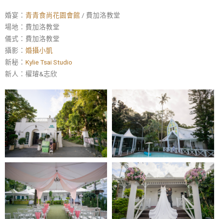
婚宴：
青青食尚花園會館
/ 費加洛教堂
場地：費加洛教堂
儀式：費加洛教堂
攝影：
婚攝小凱
新秘：
Kylie Tsai Studio
新人：櫂璿&志欣