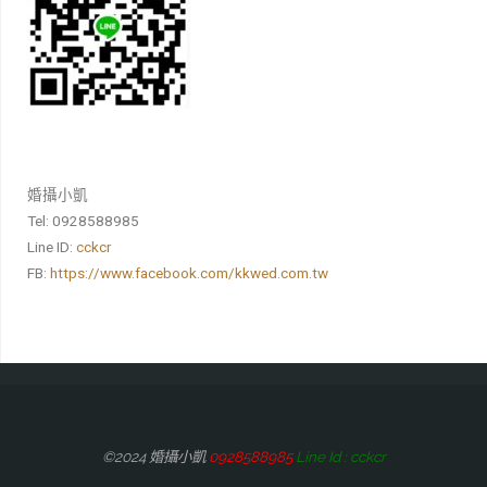
婚攝小凱
Tel: 0928588985
Line ID:
cckcr
FB:
https://www.facebook.com/kkwed.com.tw
©2024 婚攝小凱
0928588985
Line Id : cckcr