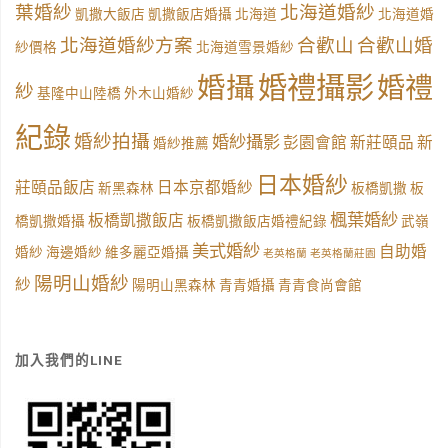
葉婚紗
北海道婚紗
凱撒大飯店
凱撒飯店婚攝
北海道
北海道婚
北海道婚紗方案
合歡山
合歡山婚
紗價格
北海道雪景婚紗
婚禮攝影
婚攝
婚禮
紗
基隆中山陸橋
外木山婚紗
紀錄
婚紗拍攝
婚紗攝影
彭園會館
新莊頤品
新
婚紗推薦
日本婚紗
莊頤品飯店
日本京都婚紗
新黑森林
板橋凱撒
板
楓葉婚紗
板橋凱撒飯店
橋凱撒婚攝
板橋凱撒飯店婚禮紀錄
武嶺
美式婚紗
自助婚
婚紗
海邊婚紗
維多麗亞婚攝
老英格蘭
老英格蘭莊園
陽明山婚紗
紗
陽明山黑森林
青青婚攝
青青食尚會館
加入我們的LINE