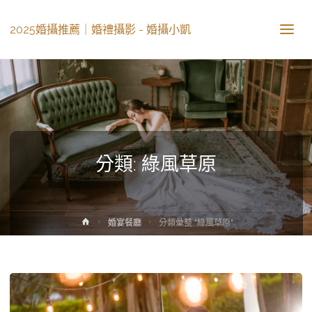
2025婚攝推薦｜婚禮攝影 - 婚攝小凱
分類: 綠風草原
婚宴餐廳
分類彙整 "綠風草原"