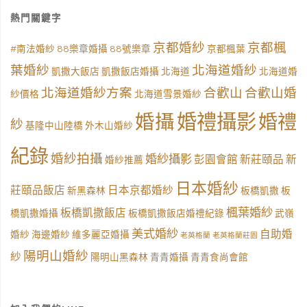
熱門關鍵字
京都婚紗
京都楓
#南法婚紗
88樂章婚攝
88號樂章
京都楓葉
葉婚紗
北海道婚紗
凱撒大飯店
凱撒飯店婚攝
北海道
北海道婚
北海道婚紗方案
合歡山
合歡山婚
紗價格
北海道雪景婚紗
婚禮攝影
婚攝
婚禮
紗
基隆中山陸橋
外木山婚紗
紀錄
婚紗拍攝
婚紗攝影
彭園會館
新莊頤品
新
婚紗推薦
日本婚紗
莊頤品飯店
日本京都婚紗
新黑森林
板橋凱撒
板
楓葉婚紗
板橋凱撒飯店
橋凱撒婚攝
板橋凱撒飯店婚禮紀錄
武嶺
美式婚紗
自助婚
婚紗
海邊婚紗
維多麗亞婚攝
老英格蘭
老英格蘭莊園
陽明山婚紗
紗
陽明山黑森林
青青婚攝
青青食尚會館