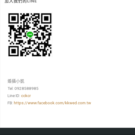
加入我們的LINE
婚攝小凱
Tel: 0928588985
Line ID:
cckcr
FB:
https://www.facebook.com/kkwed.com.tw