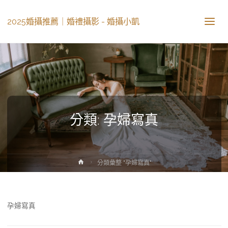
2025婚攝推薦｜婚禮攝影 - 婚攝小凱
分類: 孕婦寫真
分類彙整 "孕婦寫真"
孕婦寫真