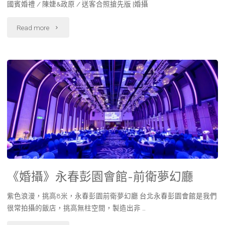
國賓婚禮 / 陳婕&政原 / 送客合照搶先版 |婚攝
Read more
《婚攝》永春彭園會館-前衛夢幻廳
紫色浪漫，挑高8米，永春彭園前衛夢幻廳 台北永春彭園會館是我們
很常拍攝的飯店，挑高無柱空間，製造出非 …