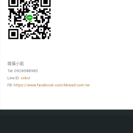
婚攝小凱
Tel: 0928588985
Line ID:
cckcr
FB:
https://www.facebook.com/kkwed.com.tw