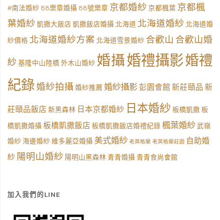
京都婚紗
京都楓
#南法婚紗
88樂章婚攝
88號樂章
京都楓葉
葉婚紗
北海道婚紗
凱撒大飯店
凱撒飯店婚攝
北海道
北海道婚
北海道婚紗方案
合歡山
合歡山婚
紗價格
北海道雪景婚紗
婚禮攝影
婚攝
婚禮
紗
基隆中山陸橋
外木山婚紗
紀錄
婚紗拍攝
婚紗攝影
彭園會館
新莊頤品
新
婚紗推薦
日本婚紗
莊頤品飯店
日本京都婚紗
新黑森林
板橋凱撒
板
楓葉婚紗
板橋凱撒飯店
橋凱撒婚攝
板橋凱撒飯店婚禮紀錄
武嶺
美式婚紗
自助婚
婚紗
海邊婚紗
維多麗亞婚攝
老英格蘭
老英格蘭莊園
陽明山婚紗
紗
陽明山黑森林
青青婚攝
青青食尚會館
加入我們的LINE