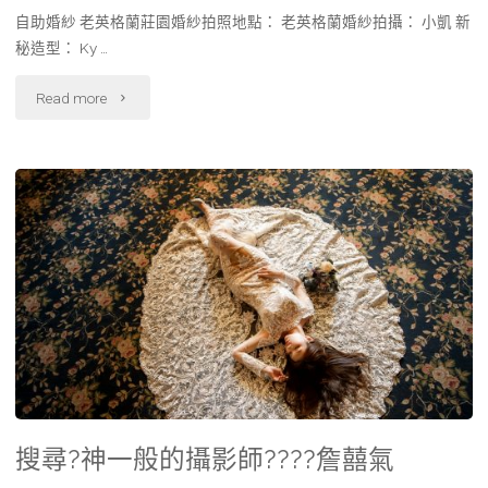
自助婚紗 老英格蘭莊園婚紗拍照地點： 老英格蘭婚紗拍攝： 小凱 新
秘造型： Ky …
Read more
搜尋?神一般的攝影師????詹囍氣