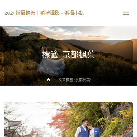
2025婚攝推薦｜婚禮攝影 - 婚攝小凱
標籤: 京都楓葉
文章標籤 "京都楓葉"