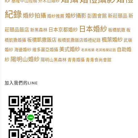
紗
基隆中山陸橋
外木山婚紗
紀錄
婚紗拍攝
婚紗攝影
彭園會館
新莊頤品
新
婚紗推薦
日本婚紗
莊頤品飯店
日本京都婚紗
新黑森林
板橋凱撒
板
楓葉婚紗
板橋凱撒飯店
橋凱撒婚攝
板橋凱撒飯店婚禮紀錄
武嶺
美式婚紗
自助婚
婚紗
海邊婚紗
維多麗亞婚攝
老英格蘭
老英格蘭莊園
陽明山婚紗
紗
陽明山黑森林
青青婚攝
青青食尚會館
加入我們的LINE