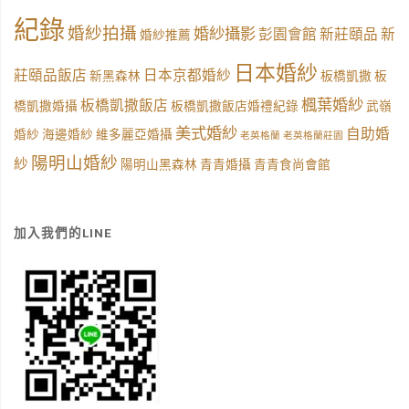
紀錄
婚紗拍攝
婚紗攝影
彭園會館
新莊頤品
新
婚紗推薦
日本婚紗
莊頤品飯店
日本京都婚紗
新黑森林
板橋凱撒
板
楓葉婚紗
板橋凱撒飯店
橋凱撒婚攝
板橋凱撒飯店婚禮紀錄
武嶺
美式婚紗
自助婚
婚紗
海邊婚紗
維多麗亞婚攝
老英格蘭
老英格蘭莊園
陽明山婚紗
紗
陽明山黑森林
青青婚攝
青青食尚會館
加入我們的LINE