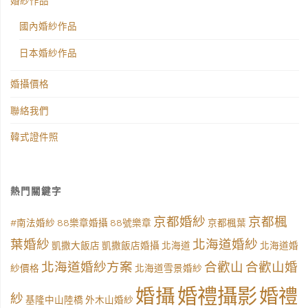
婚紗作品
國內婚紗作品
日本婚紗作品
婚攝價格
聯絡我們
韓式證件照
熱門關鍵字
京都婚紗
京都楓
#南法婚紗
88樂章婚攝
88號樂章
京都楓葉
葉婚紗
北海道婚紗
凱撒大飯店
凱撒飯店婚攝
北海道
北海道婚
北海道婚紗方案
合歡山
合歡山婚
紗價格
北海道雪景婚紗
婚禮攝影
婚攝
婚禮
紗
基隆中山陸橋
外木山婚紗