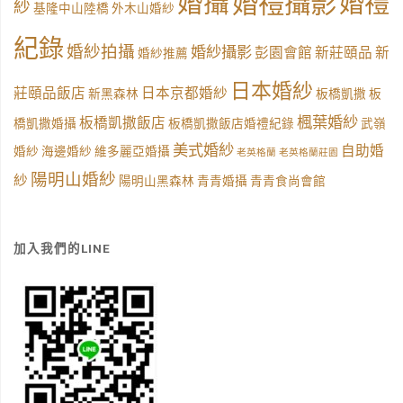
婚禮攝影
婚攝
婚禮
紗
基隆中山陸橋
外木山婚紗
紀錄
婚紗拍攝
婚紗攝影
彭園會館
新莊頤品
新
婚紗推薦
日本婚紗
莊頤品飯店
日本京都婚紗
新黑森林
板橋凱撒
板
楓葉婚紗
板橋凱撒飯店
橋凱撒婚攝
板橋凱撒飯店婚禮紀錄
武嶺
美式婚紗
自助婚
婚紗
海邊婚紗
維多麗亞婚攝
老英格蘭
老英格蘭莊園
陽明山婚紗
紗
陽明山黑森林
青青婚攝
青青食尚會館
加入我們的LINE