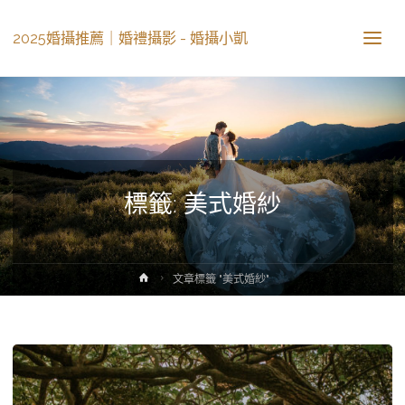
2025婚攝推薦｜婚禮攝影 - 婚攝小凱
標籤: 美式婚紗
文章標籤 "美式婚紗"