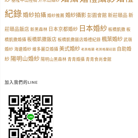
基隆中山陸橋
外木山婚紗
紀錄
婚紗拍攝
婚紗攝影
彭園會館
新莊頤品
新
婚紗推薦
日本婚紗
莊頤品飯店
日本京都婚紗
新黑森林
板橋凱撒
板
楓葉婚紗
板橋凱撒飯店
橋凱撒婚攝
板橋凱撒飯店婚禮紀錄
武嶺
美式婚紗
自助婚
婚紗
海邊婚紗
維多麗亞婚攝
老英格蘭
老英格蘭莊園
陽明山婚紗
紗
陽明山黑森林
青青婚攝
青青食尚會館
加入我們的LINE