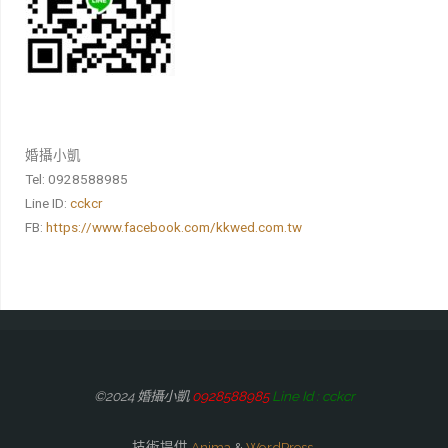
婚攝小凱
Tel: 0928588985
Line ID:
cckcr
FB:
https://www.facebook.com/kkwed.com.tw
©2024 婚攝小凱
0928588985
Line Id : cckcr
技術提供
Anima
&
WordPress.