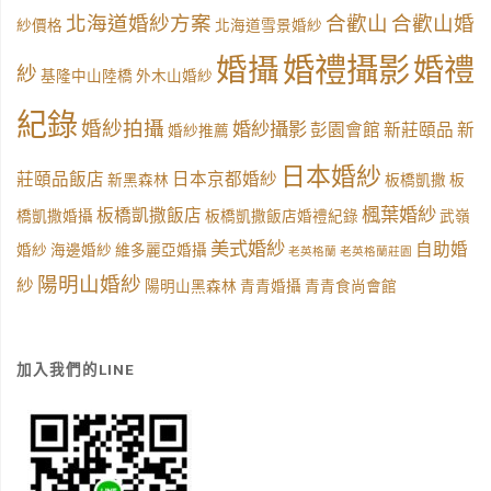
北海道婚紗方案
合歡山
合歡山婚
紗價格
北海道雪景婚紗
婚禮攝影
婚攝
婚禮
紗
基隆中山陸橋
外木山婚紗
紀錄
婚紗拍攝
婚紗攝影
彭園會館
新莊頤品
新
婚紗推薦
日本婚紗
莊頤品飯店
日本京都婚紗
新黑森林
板橋凱撒
板
楓葉婚紗
板橋凱撒飯店
橋凱撒婚攝
板橋凱撒飯店婚禮紀錄
武嶺
美式婚紗
自助婚
婚紗
海邊婚紗
維多麗亞婚攝
老英格蘭
老英格蘭莊園
陽明山婚紗
紗
陽明山黑森林
青青婚攝
青青食尚會館
加入我們的LINE