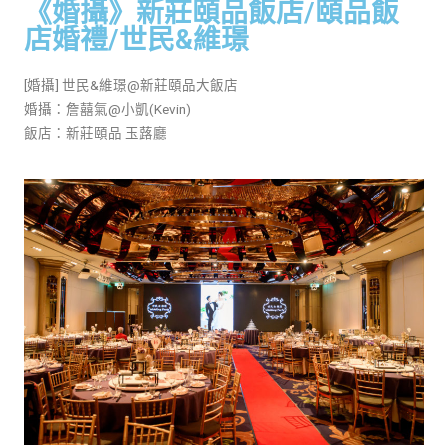
《婚攝》新莊頤品飯店/頤品飯
店婚禮/世民&維璟
[婚攝] 世民&維璟@新莊頤品大飯店
婚攝：詹囍氣@小凱(Kevin)
飯店：新莊頤品 玉蕗廳