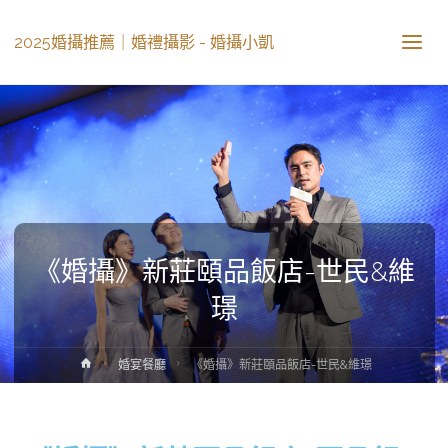
2025婚攝推薦｜婚禮攝影 - 婚攝小凱
《婚攝》新莊頤品飯店-世民&維
璟
婚宴餐廳
《婚攝》新莊頤品飯店-世民&維璟