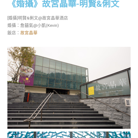
《婚攝》故宮晶華-明賢&俐文
[婚攝]明賢&俐文@故宮晶華酒店
婚攝：詹囍氣@小凱(Kevin)
飯店：
故宮晶華