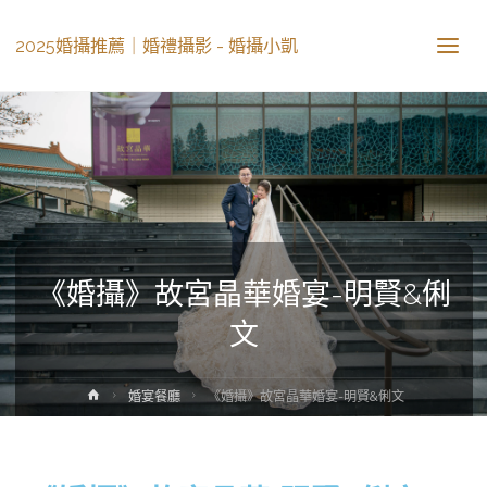
2025婚攝推薦｜婚禮攝影 - 婚攝小凱
《婚攝》故宮晶華婚宴-明賢&俐
文
婚宴餐廳
《婚攝》故宮晶華婚宴-明賢&俐文