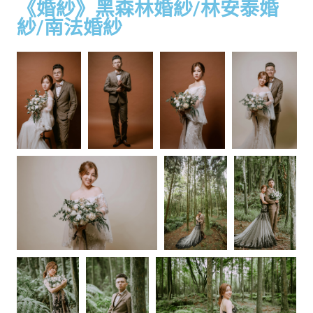
《婚紗》黑森林婚紗/林安泰婚
紗/南法婚紗