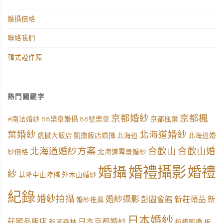
婚攝價格
聯絡我們
韓式證件照
熱門關鍵字
京都婚紗
京都楓
#南法婚紗
88樂章婚攝
88號樂章
京都楓葉
葉婚紗
北海道婚紗
凱撒大飯店
凱撒飯店婚攝
北海道
北海道婚
北海道婚紗方案
合歡山
合歡山婚
紗價格
北海道雪景婚紗
婚禮攝影
婚攝
婚禮
紗
基隆中山陸橋
外木山婚紗
紀錄
婚紗拍攝
婚紗攝影
彭園會館
新莊頤品
新
婚紗推薦
日本婚紗
莊頤品飯店
日本京都婚紗
新黑森林
板橋凱撒
板